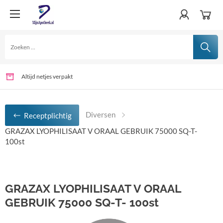
Verschillende betaalmogelijkheden
Voor 15:00 uur besteld, vandaag verwerkt
Altijd netjes verpakt
Diversen
Receptplichtig
GRAZAX LYOPHILISAAT V ORAAL GEBRUIK 75000 SQ-T-
100st
GRAZAX LYOPHILISAAT V ORAAL
GEBRUIK 75000 SQ-T- 100st