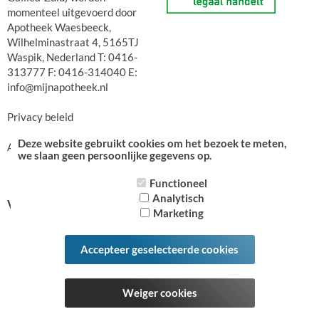
momenteel uitgevoerd door
Apotheek Waesbeeck,
Wilhelminastraat 4, 5165TJ
Waspik, Nederland T: 0416-
313777 F: 0416-314040 E:
info@mijnapotheek.nl
Privacy beleid
Deze website gebruikt cookies om het bezoek te meten,
Algemene voorwaarden
we slaan geen persoonlijke gegevens op.
Functioneel
Analytisch
Volg ons op:
Marketing
Accepteer geselecteerde cookies
Weiger cookies
Alle bedragen zijn inclusief btw -
Powered by CCV Shop
software webshop