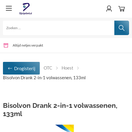
Verschillende betaalmogelijkheden
Voor 15:00 uur besteld, vandaag verwerkt
Altijd netjes verpakt
OTC
Hoest
Drogisterij
Bisolvon Drank 2-in-1 volwassenen, 133ml
Bisolvon Drank 2-in-1 volwassenen,
133ml