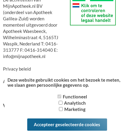
MijnApotheek.nl BV
(onderdeel van Apotheek
Galilea-Zuid) worden
momenteel uitgevoerd door
Apotheek Waesbeeck,
Wilhelminastraat 4, 5165TJ
Waspik, Nederland T: 0416-
313777 F: 0416-314040 E:
info@mijnapotheek.nl
Privacy beleid
Deze website gebruikt cookies om het bezoek te meten,
Algemene voorwaarden
we slaan geen persoonlijke gegevens op.
Functioneel
Analytisch
Volg ons op:
Marketing
Accepteer geselecteerde cookies