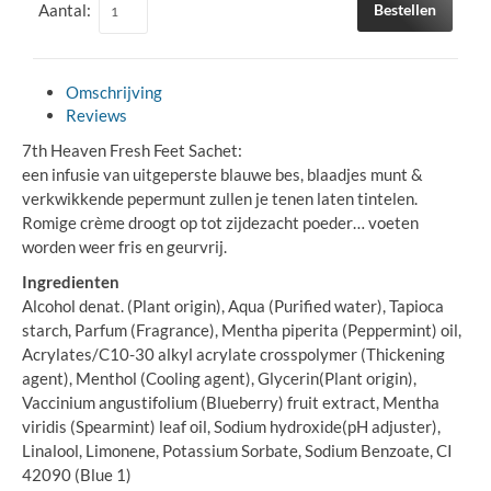
Aantal:
Bestellen
Omschrijving
Reviews
7th Heaven Fresh Feet Sachet:
een infusie van uitgeperste blauwe bes, blaadjes munt &
verkwikkende pepermunt zullen je tenen laten tintelen.
Romige crème droogt op tot zijdezacht poeder… voeten
worden weer fris en geurvrij.
Ingredienten
Alcohol denat. (Plant origin), Aqua (Purified water), Tapioca
starch, Parfum (Fragrance), Mentha piperita (Peppermint) oil,
Acrylates/C10-30 alkyl acrylate crosspolymer (Thickening
agent), Menthol (Cooling agent), Glycerin(Plant origin),
Vaccinium angustifolium (Blueberry) fruit extract, Mentha
viridis (Spearmint) leaf oil, Sodium hydroxide(pH adjuster),
Linalool, Limonene, Potassium Sorbate, Sodium Benzoate, CI
42090 (Blue 1)