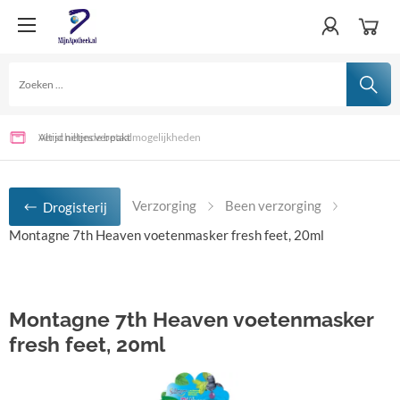
Verschillende betaalmogelijkheden
Voor 15:00 uur besteld, vandaag verwerkt
Altijd netjes verpakt
Verzorging
Been verzorging
Drogisterij
Montagne 7th Heaven voetenmasker fresh feet, 20ml
Montagne 7th Heaven voetenmasker
fresh feet, 20ml