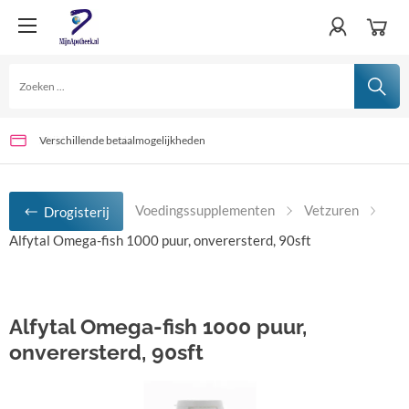
Verschillende betaalmogelijkheden
Voor 15:00 uur besteld, vandaag verwerkt
Altijd netjes verpakt
Voedingssupplementen
Vetzuren
Drogisterij
Alfytal Omega-fish 1000 puur, onverersterd, 90sft
Alfytal Omega-fish 1000 puur,
onverersterd, 90sft