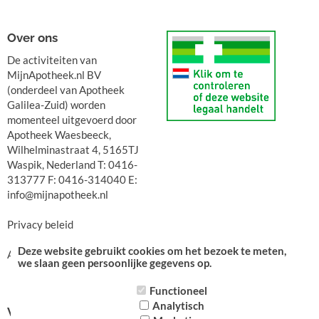
Over ons
De activiteiten van
MijnApotheek.nl BV
(onderdeel van Apotheek
Galilea-Zuid) worden
momenteel uitgevoerd door
Apotheek Waesbeeck,
Wilhelminastraat 4, 5165TJ
Waspik, Nederland T: 0416-
313777 F: 0416-314040 E:
info@mijnapotheek.nl
Privacy beleid
Deze website gebruikt cookies om het bezoek te meten,
Algemene voorwaarden
we slaan geen persoonlijke gegevens op.
Functioneel
Analytisch
Volg ons op: