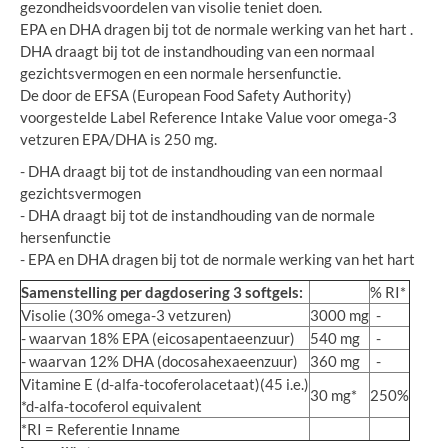
gezondheidsvoordelen van visolie teniet doen.
EPA en DHA dragen bij tot de normale werking van het hart .
DHA draagt bij tot de instandhouding van een normaal
gezichtsvermogen en een normale hersenfunctie.
De door de EFSA (European Food Safety Authority)
voorgestelde Label Reference Intake Value voor omega-3
vetzuren EPA/DHA is 250 mg.
- DHA draagt bij tot de instandhouding van een normaal
gezichtsvermogen
- DHA draagt bij tot de instandhouding van de normale
hersenfunctie
- EPA en DHA dragen bij tot de normale werking van het hart
Samenstelling per dagdosering 3 softgels:
% RI*
Visolie (30% omega-3 vetzuren)
3000 mg
-
- waarvan 18% EPA (eicosapentaeenzuur)
540 mg
-
- waarvan 12% DHA (docosahexaeenzuur)
360 mg
-
Vitamine E (d-alfa-tocoferolacetaat)(45 i.e.)
30 mg*
250%
*d-alfa-tocoferol equivalent
*RI = Referentie Inname