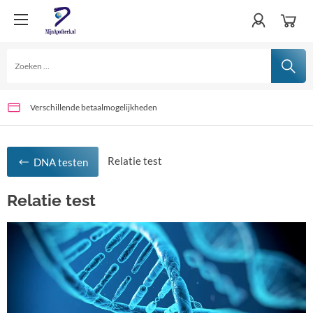
Verschillende betaalmogelijkheden
Voor 15:00 uur besteld, vandaag verwerkt
Altijd netjes verpakt
Relatie test
DNA testen
Relatie test