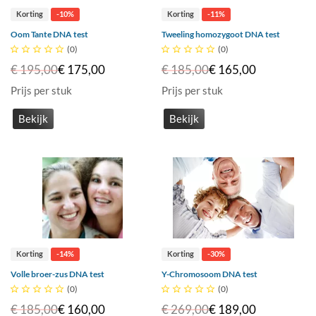
Korting
-10%
Korting
-11%
Oom Tante DNA test
Tweeling homozygoot DNA test





(0)





(0)
€ 195,00
€ 175,00
€ 185,00
€ 165,00
Prijs per stuk
Prijs per stuk
Bekijk
Bekijk
Korting
-14%
Korting
-30%
Volle broer-zus DNA test
Y-Chromosoom DNA test





(0)





(0)
€ 185,00
€ 160,00
€ 269,00
€ 189,00