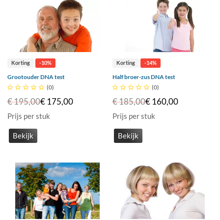
Korting
-10%
Korting
-14%
Grootouder DNA test
Half broer-zus DNA test





(0)





(0)
€ 195,00
€ 175,00
€ 185,00
€ 160,00
Prijs per stuk
Prijs per stuk
Bekijk
Bekijk